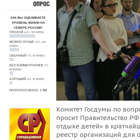
ОПРОС
КАК ВЫ ОЦЕНИВАЕТЕ
УРОВЕНЬ ЖИЗНИ НА
СЕВЕРЕ РОССИИ?
ПЛОХОЙ
(61%, 795 VOTES)
МОЖНО ЛУЧШЕ
(21%, 269
VOTES)
ОБЫЧНЫЙ
(7%, 94 VOTES)
БЕЗ КОММЕНТАРИЕВ
(7%,
89 VOTES)
ХОРОШИЙ
(4%, 54 VOTES)
ПРОГОЛОСОВАЛО:
1 301
Комитет Госдумы по вопр
просит Правительство РФ
отдыхе детей» в кратчайш
реестр организаций для 