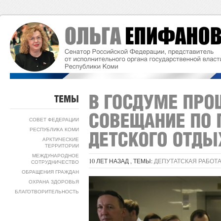
ТЕМЫ
СОВЕТ ФЕДЕРАЦИИ
РЕСПУБЛИКА КОМИ
АРКТИЧЕСКИЕ
ТЕРРИТОРИИ
МЕЖДУНАРОДНОЕ
10 ЛЕТ НАЗАД , ТЕМЫ:
ДЕПУТАТСКАЯ РАБОТ
СОТРУДНИЧЕСТВО
ОБРАЩЕНИЯ ГРАЖДАН
ОХРАНА ЗДОРОВЬЯ
БЛАГОТВОРИТЕЛЬНОСТЬ