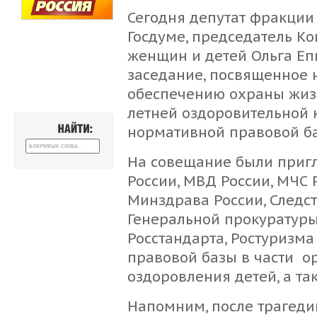
Сегодня депутат фракции
Госдуме, председатель Ко
женщин и детей Ольга Е
заседание, посвященное
обеспечению охраны жизн
летней оздоровительной
нормативной правовой б
НАЙТИ:
На совещание были приг
России, МВД России, МЧС 
Минздрава России, Следст
Генеральной прокуратуры
Росстандарта, Ростуризм
правовой базы в части о
оздоровления детей, а та
Напомним, после трагедии