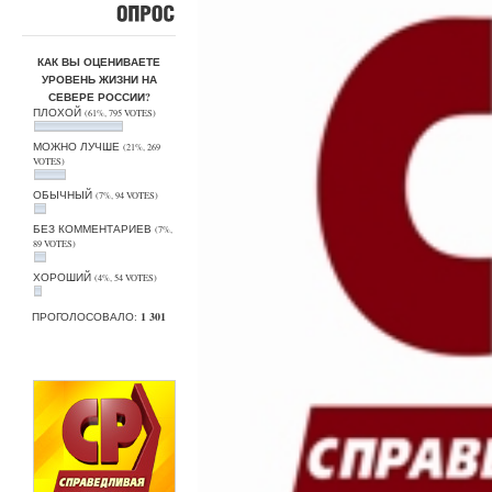
ОПРОС
КАК ВЫ ОЦЕНИВАЕТЕ
УРОВЕНЬ ЖИЗНИ НА
СЕВЕРЕ РОССИИ?
ПЛОХОЙ
(61%, 795 VOTES)
МОЖНО ЛУЧШЕ
(21%, 269
VOTES)
ОБЫЧНЫЙ
(7%, 94 VOTES)
БЕЗ КОММЕНТАРИЕВ
(7%,
89 VOTES)
ХОРОШИЙ
(4%, 54 VOTES)
ПРОГОЛОСОВАЛО:
1 301