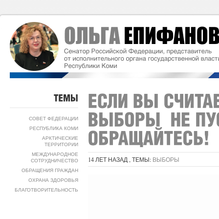
ТЕМЫ
СОВЕТ ФЕДЕРАЦИИ
РЕСПУБЛИКА КОМИ
АРКТИЧЕСКИЕ
ТЕРРИТОРИИ
МЕЖДУНАРОДНОЕ
14 ЛЕТ НАЗАД , ТЕМЫ:
ВЫБОРЫ
СОТРУДНИЧЕСТВО
ОБРАЩЕНИЯ ГРАЖДАН
ОХРАНА ЗДОРОВЬЯ
БЛАГОТВОРИТЕЛЬНОСТЬ