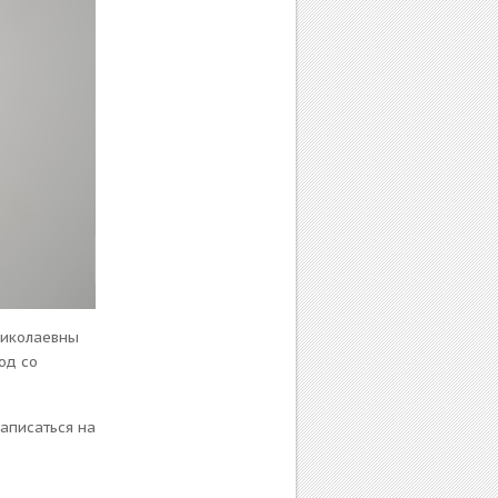
Николаевны
од со
аписаться на