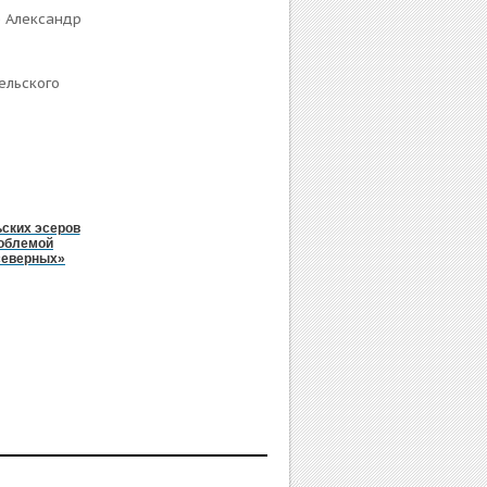
е Александр
ельского
ских эсеров
роблемой
северных»