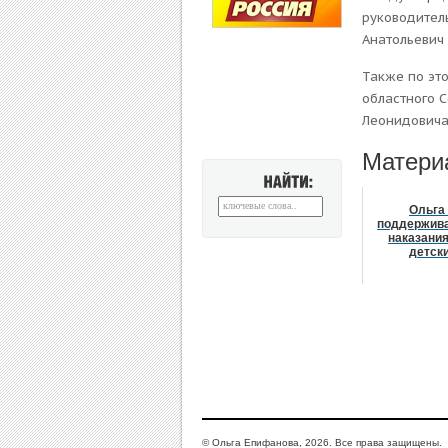
руководител
Анатольевич
Также по эт
областного 
Леонидовича
Матери
НАЙТИ:
Ольга
поддержив
наказания
детск
© Ольга Епифанова, 2026. Все права защищены.