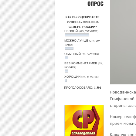
ОПРОС
КАК ВЫ ОЦЕНИВАЕТЕ
УРОВЕНЬ ЖИЗНИ НА
СЕВЕРЕ РОССИИ?
ПЛОХОЙ
(61%, 795 VOTES)
МОЖНО ЛУЧШЕ
(21%, 269
VOTES)
ОБЫЧНЫЙ
(7%, 94 VOTES)
БЕЗ КОММЕНТАРИЕВ
(7%,
89 VOTES)
ХОРОШИЙ
(4%, 54 VOTES)
ПРОГОЛОСОВАЛО:
1 301
Новодвинска
Епифановой н
стороны алле
Номер телеф
прием можно
Каждую сред