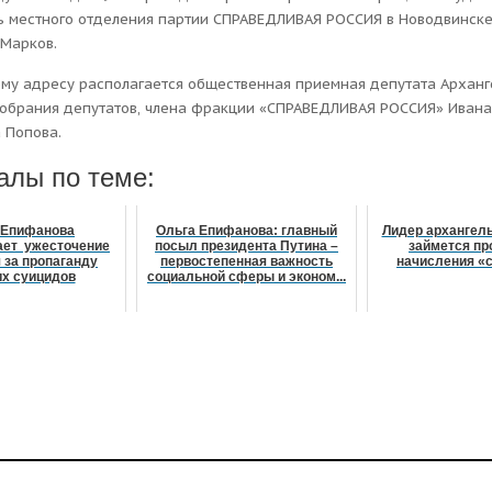
ь местного отделения партии СПРАВЕДЛИВАЯ РОССИЯ в Новодвинск
 Марков.
ому адресу располагается общественная приемная депутата Арханг
Собрания депутатов, члена фракции «СПРАВЕДЛИВАЯ РОССИЯ» Ивана
 Попова.
алы по теме:
 Епифанова
Ольга Епифанова: главный
Лидер архангель
ает ужесточение
посыл президента Путина –
займется п
 за пропаганду
первостепенная важность
начисления «
их суицидов
социальной сферы и эконом...