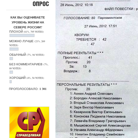
ОПРОС
КАК ВЫ ОЦЕНИВАЕТЕ
УРОВЕНЬ ЖИЗНИ НА
СЕВЕРЕ РОССИИ?
ПЛОХОЙ
(61%, 795 VOTES)
МОЖНО ЛУЧШЕ
(21%, 269
VOTES)
ОБЫЧНЫЙ
(7%, 94 VOTES)
БЕЗ КОММЕНТАРИЕВ
(7%,
89 VOTES)
ХОРОШИЙ
(4%, 54 VOTES)
ПРОГОЛОСОВАЛО:
1 301