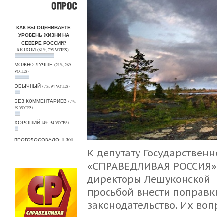
ОПРОС
КАК ВЫ ОЦЕНИВАЕТЕ
УРОВЕНЬ ЖИЗНИ НА
СЕВЕРЕ РОССИИ?
ПЛОХОЙ
(61%, 795 VOTES)
МОЖНО ЛУЧШЕ
(21%, 269
VOTES)
ОБЫЧНЫЙ
(7%, 94 VOTES)
БЕЗ КОММЕНТАРИЕВ
(7%,
89 VOTES)
ХОРОШИЙ
(4%, 54 VOTES)
ПРОГОЛОСОВАЛО:
1 301
К депутату Государствен
«СПРАВЕДЛИВАЯ РОССИЯ» 
директоры Лешуконской и
просьбой внести поправ
законодательство. Их воп