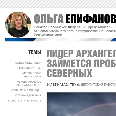
ТЕМЫ
СОВЕТ ФЕДЕРАЦИИ
РЕСПУБЛИКА КОМИ
АРКТИЧЕСКИЕ
ТЕРРИТОРИИ
МЕЖДУНАРОДНОЕ
14 ЛЕТ НАЗАД , ТЕМЫ:
ДЕПУТАТСКАЯ РАБОТ
СОТРУДНИЧЕСТВО
ОБРАЩЕНИЯ ГРАЖДАН
ОХРАНА ЗДОРОВЬЯ
БЛАГОТВОРИТЕЛЬНОСТЬ