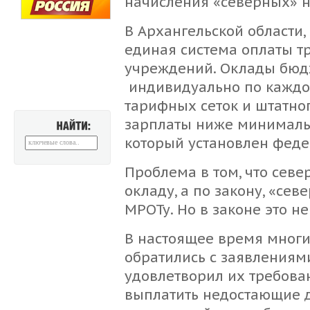
начисления «северных» н
В Архангельской области, 
единая система оплаты т
учреждений. Оклады бюд
индивидуально по каждой
тарифных сеток и штатно
зарплаты ниже минимальн
НАЙТИ:
который установлен фед
Проблема в том, что сев
окладу, а по закону, «се
МРОТу. Но в законе это н
В настоящее время многи
обратились с заявлениями 
удовлетворил их требова
выплатить недостающие д