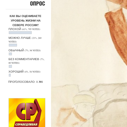
ОПРОС
КАК ВЫ ОЦЕНИВАЕТЕ
УРОВЕНЬ ЖИЗНИ НА
СЕВЕРЕ РОССИИ?
ПЛОХОЙ
(61%, 795 VOTES)
МОЖНО ЛУЧШЕ
(21%, 269
VOTES)
ОБЫЧНЫЙ
(7%, 94 VOTES)
БЕЗ КОММЕНТАРИЕВ
(7%,
89 VOTES)
ХОРОШИЙ
(4%, 54 VOTES)
ПРОГОЛОСОВАЛО:
1 301