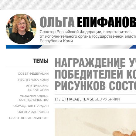
ТЕМЫ
СОВЕТ ФЕДЕРАЦИИ
РЕСПУБЛИКА КОМИ
АРКТИЧЕСКИЕ
ТЕРРИТОРИИ
МЕЖДУНАРОДНОЕ
13 ЛЕТ НАЗАД , ТЕМЫ:
БЕЗ РУБРИКИ
СОТРУДНИЧЕСТВО
ОБРАЩЕНИЯ ГРАЖДАН
ОХРАНА ЗДОРОВЬЯ
БЛАГОТВОРИТЕЛЬНОСТЬ