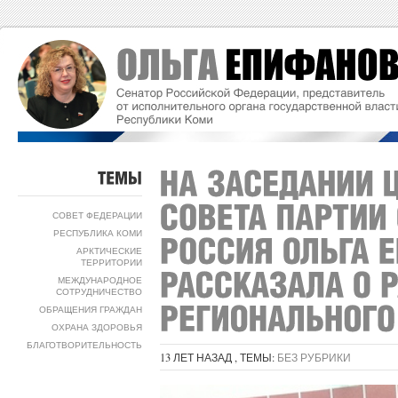
ТЕМЫ
СОВЕТ ФЕДЕРАЦИИ
РЕСПУБЛИКА КОМИ
АРКТИЧЕСКИЕ
ТЕРРИТОРИИ
МЕЖДУНАРОДНОЕ
СОТРУДНИЧЕСТВО
ОБРАЩЕНИЯ ГРАЖДАН
ОХРАНА ЗДОРОВЬЯ
БЛАГОТВОРИТЕЛЬНОСТЬ
13 ЛЕТ НАЗАД , ТЕМЫ:
БЕЗ РУБРИКИ