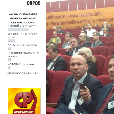
ОПРОС
КАК ВЫ ОЦЕНИВАЕТЕ
УРОВЕНЬ ЖИЗНИ НА
СЕВЕРЕ РОССИИ?
ПЛОХОЙ
(61%, 795 VOTES)
МОЖНО ЛУЧШЕ
(21%, 269
VOTES)
ОБЫЧНЫЙ
(7%, 94 VOTES)
БЕЗ КОММЕНТАРИЕВ
(7%,
89 VOTES)
ХОРОШИЙ
(4%, 54 VOTES)
ПРОГОЛОСОВАЛО:
1 301