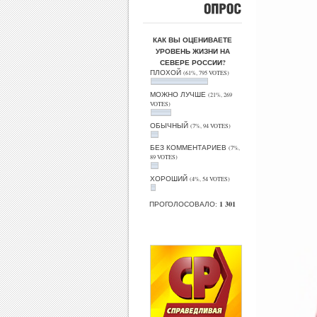
ОПРОС
КАК ВЫ ОЦЕНИВАЕТЕ
УРОВЕНЬ ЖИЗНИ НА
СЕВЕРЕ РОССИИ?
ПЛОХОЙ
(61%, 795 VOTES)
МОЖНО ЛУЧШЕ
(21%, 269
VOTES)
ОБЫЧНЫЙ
(7%, 94 VOTES)
БЕЗ КОММЕНТАРИЕВ
(7%,
89 VOTES)
ХОРОШИЙ
(4%, 54 VOTES)
ПРОГОЛОСОВАЛО:
1 301