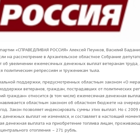
 партии «СПРАВЕДЛИВАЯ РОССИЯ» Алексей Пеунков, Василий Бадани
сли на рассмотрение в Архангельское областное Собрание депутат
т об увеличении ежемесячных денежных выплат ветеранам труда, 
я политическим репрессиям и труженикам тыла.
иальной поддержки, предусмотренных областным законом «О мер
поддержки ветеранов, граждан, пострадавших от политических реп
рий граждан» относится (в том числе) ежемесячная денежная выпла
анавливается областным законом об областном бюджете на очеред
од. Закон позволяет индексировать суммы этих выплат. Но с 2009
 денежных выплат не изменялся, и составляет в настоящий момент
ая денежная выплата на приобретение топлива лицам, проживающ
центрального отопления – 271 рубль.