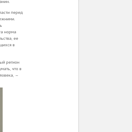
анин.
ласти перед
ежними.
ь
та норма
ьства, ее
щихся в
дый регион
мать, что в
ловека, —