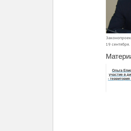
Законопроек
19 сентября.
Матери
Ольга Епи
участие в д
- территори