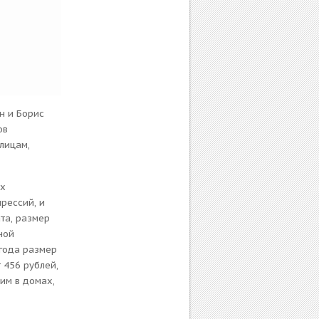
н и Борис
ов
лицам,
ах
рессий, и
та, размер
ной
 года размер
 456 рублей,
им в домах,