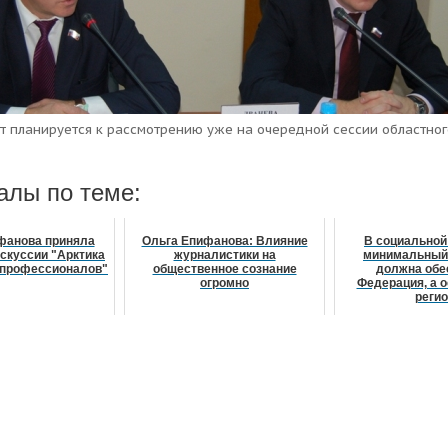
т планируется к рассмотрению уже на очередной сессии областно
алы по теме:
фанова приняла
Ольга Епифанова: Влияние
В социальной
искуссии "Арктика
журналистики на
минимальный
я профессионалов"
общественное сознание
должна обе
огромно
Федерация, а о
регио