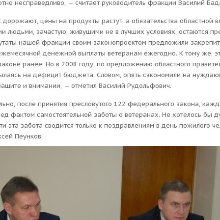
ютно несправедливо, — считает руководитель фракции Василий Бад
 дорожают, цены на продукты растут, а обязательства областной в
и людьми, зачастую, живущими не в лучших условиях, остаются пр
утаты нашей фракции своим законопроектом предложили закрепит
ежемесячной денежной выплаты ветеранам ежегодно. К тому же, э
законе ранее. Но в 2008 году, по предложению областного правител
сылаясь на дефицит бюджета. Словом, опять сэкономили на нуждаю
защите и внимании, — отметил Василий Рудольфович.
льно, после принятия пресловутого 122 федерального закона, каж
ед фактом самостоятельной заботы о ветеранах. Не хотелось бы ду
и эта забота сводится только к поздравлениям в день пожилого че
ксей Пеунков.