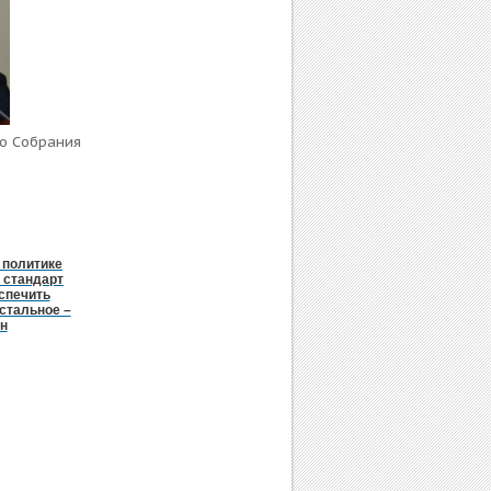
го Собрания
 политике
 стандарт
спечить
стальное –
н