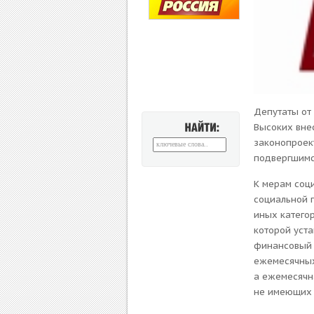
Депутаты от
Высоких вне
НАЙТИ:
законопроек
подвергшимс
К мерам соц
социальной 
иных катего
которой уст
финансовый г
ежемесячных
а ежемесячн
не имеющих 