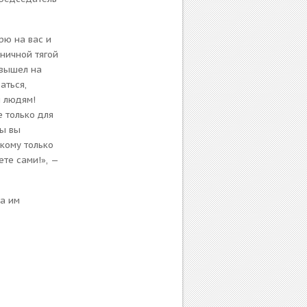
рю на вас и
ничной тягой
я вышел на
аться,
м людям!
е только для
бы вы
 кому только
ете сами!», —
ла им