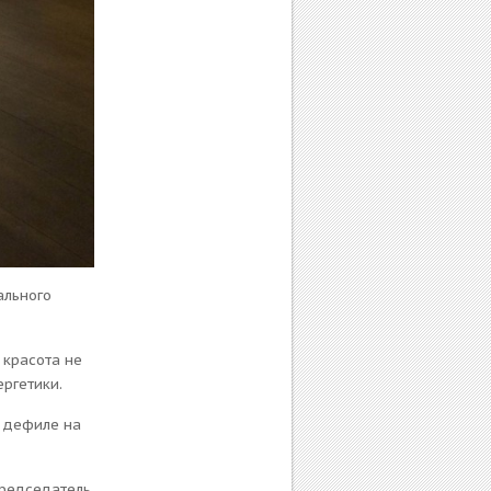
ального
 красота не
ергетики.
о дефиле на
председатель