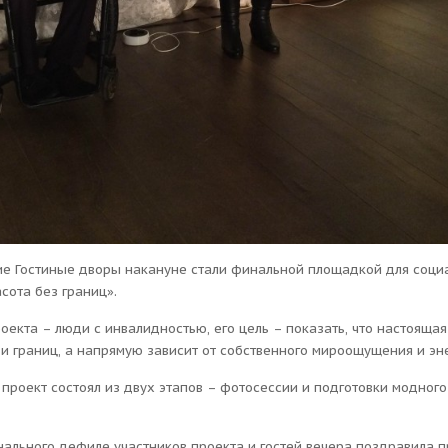
ие Гостиные дворы накануне стали финальной площадкой для соци
сота без границ».
оекта – люди с инвалидностью, его цель – показать, что настоящая
и границ, а напрямую зависит от собственного мироощущения и эн
проект состоял из двух этапов – фотосессии и подготовки модног
нального дефиле участников проекта и гостей вечера поздравила 