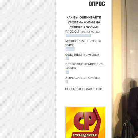
ОПРОС
КАК ВЫ ОЦЕНИВАЕТЕ
УРОВЕНЬ ЖИЗНИ НА
СЕВЕРЕ РОССИИ?
ПЛОХОЙ
(61%, 795 VOTES)
МОЖНО ЛУЧШЕ
(21%, 269
VOTES)
ОБЫЧНЫЙ
(7%, 94 VOTES)
БЕЗ КОММЕНТАРИЕВ
(7%,
89 VOTES)
ХОРОШИЙ
(4%, 54 VOTES)
ПРОГОЛОСОВАЛО:
1 301