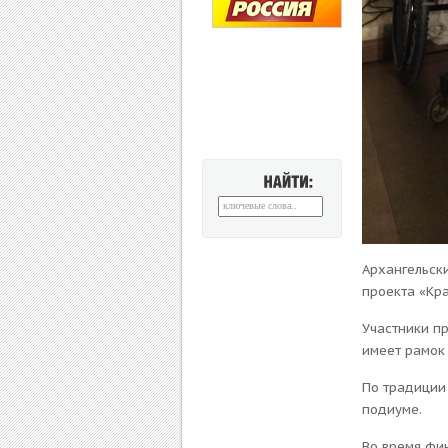
НАЙТИ:
Архангельск
проекта «Кра
Участники пр
имеет рамок 
По традиции 
подиуме.
Во время фи