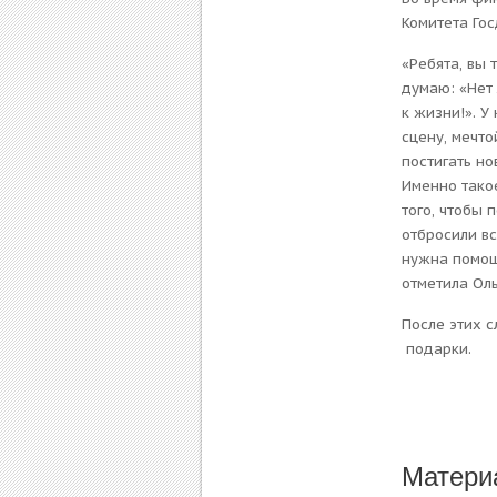
Комитета Го
«Ребята, вы 
думаю: «Нет
к жизни!». У
сцену, мечто
постигать но
Именно такое
того, чтобы 
отбросили вс
нужна помощь
отметила Ол
После этих с
подарки.
Матери