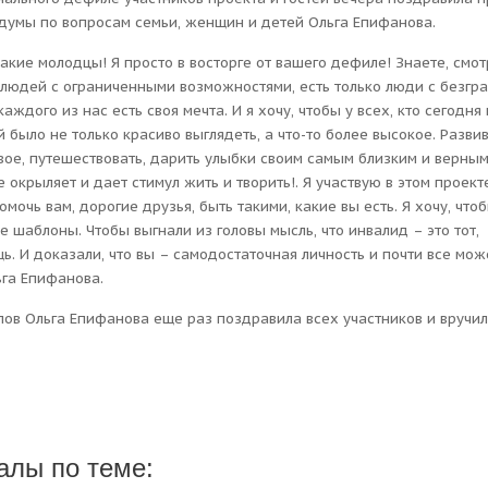
сдумы по вопросам семьи, женщин и детей Ольга Епифанова.
такие молодцы! Я просто в восторге от вашего дефиле! Знаете, смот
 людей с ограниченными возможностями, есть только люди с безгра
 каждого из нас есть своя мечта. И я хочу, чтобы у всех, кто сегодн
й было не только красиво выглядеть, а что-то более высокое. Развив
вое, путешествовать, дарить улыбки своим самым близким и верны
 окрыляет и дает стимул жить и творить!. Я участвую в этом проект
помочь вам, дорогие друзья, быть такими, какие вы есть. Я хочу, что
е шаблоны. Чтобы выгнали из головы мысль, что инвалид – это тот,
. И доказали, что вы – самодостаточная личность и почти все мож
ьга Епифанова.
лов Ольга Епифанова еще раз поздравила всех участников и вручи
алы по теме: