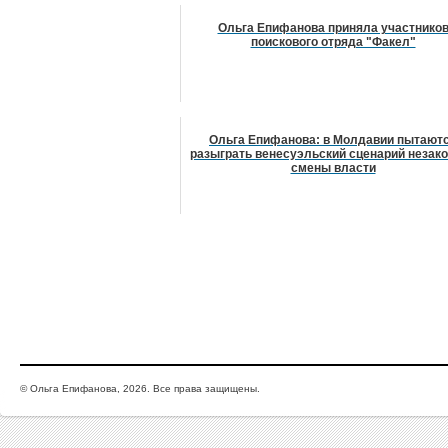
Ольга Епифанова приняла участнико
поискового отряда "Факел"
Ольга Епифанова: в Молдавии пытают
разыграть венесуэльский сценарий незак
смены власти
© Ольга Епифанова, 2026. Все права защищены.