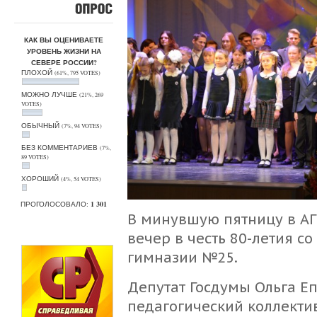
ОПРОС
КАК ВЫ ОЦЕНИВАЕТЕ
УРОВЕНЬ ЖИЗНИ НА
СЕВЕРЕ РОССИИ?
ПЛОХОЙ
(61%, 795 VOTES)
МОЖНО ЛУЧШЕ
(21%, 269
VOTES)
ОБЫЧНЫЙ
(7%, 94 VOTES)
БЕЗ КОММЕНТАРИЕВ
(7%,
89 VOTES)
ХОРОШИЙ
(4%, 54 VOTES)
ПРОГОЛОСОВАЛО:
1 301
В минувшую пятницу в АГ
вечер в честь 80-летия с
гимназии №25.
Депутат Госдумы Ольга Е
педагогический коллекти