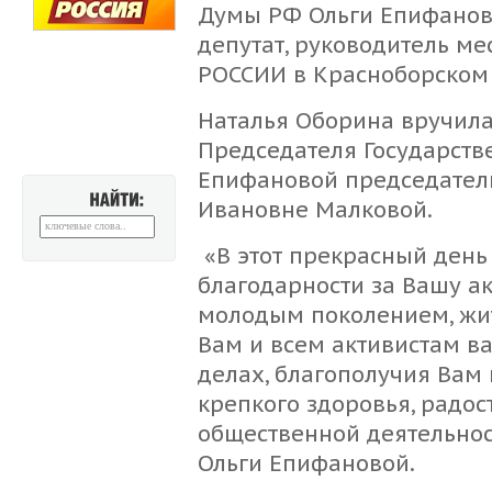
Думы РФ Ольги Епифанов
депутат, руководитель м
РОССИИ в Красноборском 
Наталья Оборина вручила
Председателя Государст
Епифановой председателю
Ивановне Малковой.
НАЙТИ:
«В этот прекрасный день
благодарности за Вашу а
молодым поколением, жи
Вам и всем активистам в
делах, благополучия Вам
крепкого здоровья, радо
общественной деятельнос
Ольги Епифановой.