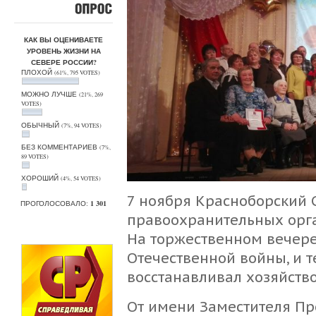
ОПРОС
КАК ВЫ ОЦЕНИВАЕТЕ
УРОВЕНЬ ЖИЗНИ НА
СЕВЕРЕ РОССИИ?
ПЛОХОЙ
(61%, 795 VOTES)
МОЖНО ЛУЧШЕ
(21%, 269
VOTES)
ОБЫЧНЫЙ
(7%, 94 VOTES)
БЕЗ КОММЕНТАРИЕВ
(7%,
89 VOTES)
ХОРОШИЙ
(4%, 54 VOTES)
7 ноября Красноборский С
ПРОГОЛОСОВАЛО:
1 301
правоохранительных орга
На торжественном вечере
Отечественной войны, и те
восстанавливал хозяйств
От имени Заместителя Пр