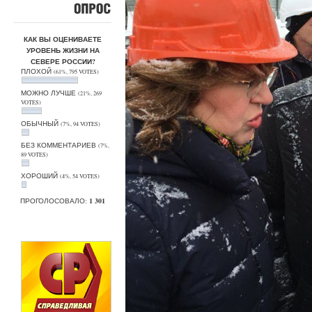
ОПРОС
КАК ВЫ ОЦЕНИВАЕТЕ
УРОВЕНЬ ЖИЗНИ НА
СЕВЕРЕ РОССИИ?
ПЛОХОЙ
(61%, 795 VOTES)
МОЖНО ЛУЧШЕ
(21%, 269
VOTES)
ОБЫЧНЫЙ
(7%, 94 VOTES)
БЕЗ КОММЕНТАРИЕВ
(7%,
89 VOTES)
ХОРОШИЙ
(4%, 54 VOTES)
ПРОГОЛОСОВАЛО:
1 301