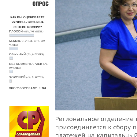
ОПРОС
КАК ВЫ ОЦЕНИВАЕТЕ
УРОВЕНЬ ЖИЗНИ НА
СЕВЕРЕ РОССИИ?
ПЛОХОЙ
(61%, 795 VOTES)
МОЖНО ЛУЧШЕ
(21%, 269
VOTES)
ОБЫЧНЫЙ
(7%, 94 VOTES)
БЕЗ КОММЕНТАРИЕВ
(7%,
89 VOTES)
ХОРОШИЙ
(4%, 54 VOTES)
ПРОГОЛОСОВАЛО:
1 301
Региональное отделение
присоединяется к сбору 
платежей на капитальный