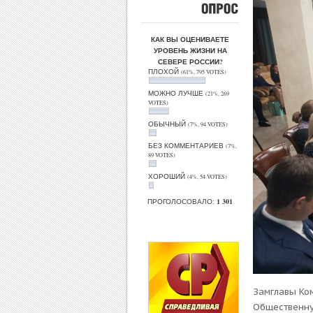
ОПРОС
КАК ВЫ ОЦЕНИВАЕТЕ
УРОВЕНЬ ЖИЗНИ НА
СЕВЕРЕ РОССИИ?
ПЛОХОЙ
(61%, 795 VOTES)
МОЖНО ЛУЧШЕ
(21%, 269
VOTES)
ОБЫЧНЫЙ
(7%, 94 VOTES)
БЕЗ КОММЕНТАРИЕВ
(7%,
89 VOTES)
ХОРОШИЙ
(4%, 54 VOTES)
ПРОГОЛОСОВАЛО:
1 301
Замглавы Ко
Общественну