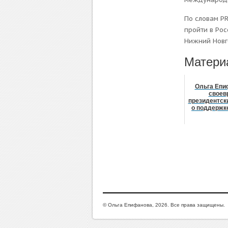
По словам P
пройти в Рос
Нижний Новг
Матери
Ольга Епи
своев
президентск
о поддержк
© Ольга Епифанова, 2026. Все права защищены.