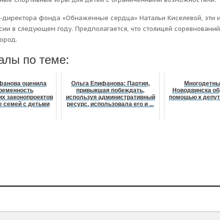
R-директора фонда «Обнаженные сердца» Натальи Киселевой, эти
сии в следующем году. Предполагается, что столицей соревнований
ород.
алы по теме:
фанова оценила
Ольга Епифанова: Партия,
Многодетн
ременность
привыкшая побеждать,
Новодвинска об
их законопроектов
используя административный
помощью к депу
е семей с детьми
ресурс, использовала его и ...