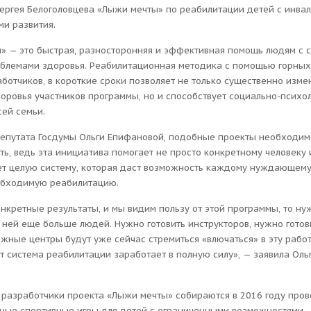
ергея Белоголовцева «Лыжи мечты» по реабилитации детей с инва
ми развития.
» — это быстрая, разносторонняя и эффективная помощь людям с 
блемами здоровья. Реабилитационная методика с помощью горных
ботчиков, в короткие сроки позволяет не только существенно изме
оровья участников программы, но и способствует социально-психо
сей семьи.
епутата Госдумы Ольги Епифановой, подобные проекты необходим
ь, ведь эта инициатива помогает не просто конкретному человеку и
ет целую систему, которая даст возможность каждому нуждающему
обходимую реабилитацию.
онкретные результаты, и мы видим пользу от этой программы, то ну
 ней еще больше людей. Нужно готовить инструкторов, нужно готов
жные центры будут уже сейчас стремиться «влючаться» в эту работ
т система реабилитации заработает в полную силу», — заявила Оль
о разработчики проекта «Лыжи мечты» собираются в 2016 году пров
ые спортивные игры для детей с ограниченными возможностями.