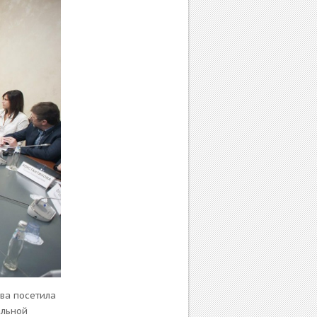
ва посетила
альной