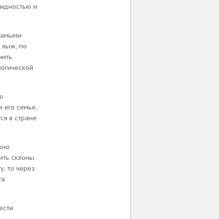
лидностью и
самыми
 лыж, по
нить
логической
о
 его семье,
ся в стране
жно
ить склоны.
у, то через
га
ести