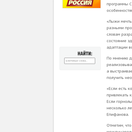
программы С
особенностя
«Лыжи мечты
разными про
словам разра
состояние зд
адаптации в
По мнению д
НАЙТИ:
реализовыват
а выстраива
получить не
«Если есть к
привлекать к
Если горнолы
несколько ле
Епифанова.
Отметим, чт
международн