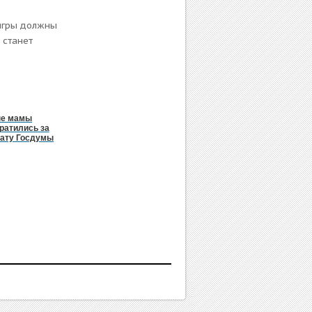
 игры должны
 станет
ые мамы
ратились за
тату Госдумы