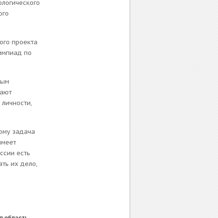
ологического
ого
ого проекта
лимпиад по
ным
вают
 личности,
ому задача
имеет
ссии есть
ть их дело,