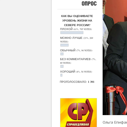
ОПРОС
КАК ВЫ ОЦЕНИВАЕТЕ
УРОВЕНЬ ЖИЗНИ НА
СЕВЕРЕ РОССИИ?
ПЛОХОЙ
(61%, 795 VOTES)
МОЖНО ЛУЧШЕ
(21%, 269
VOTES)
ОБЫЧНЫЙ
(7%, 94 VOTES)
БЕЗ КОММЕНТАРИЕВ
(7%,
89 VOTES)
ХОРОШИЙ
(4%, 54 VOTES)
ПРОГОЛОСОВАЛО:
1 301
Ольга Епифа