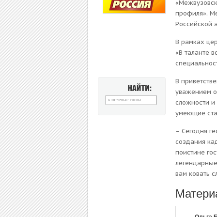
«Межвузовск
профиля». Ме
Российской 
В рамках це
«В таланте в
специальност
В приветств
уважением о
НАЙТИ:
сложности и 
умеющие ста
– Сегодня г
создания ка
поистине гос
легендарные
вам ковать с
Матери