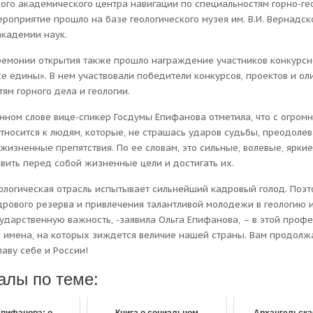
ого академического центра навигации по специальностям горно-ге
роприятие прошло на базе геологического музея им. В.И. Вернадск
академии наук.
ремонии открытия также прошло награждение участников конкурсн
се едины». В нем участвовали победители конкурсов, проектов и о
ям горного дела и геологии.
енном слове вице-спикер Госдумы Епифанова отметила, что с огром
тносится к людям, которые, не страшась ударов судьбы, преодоле
жизненные препятствия. По ее словам, это сильные, волевые, яркие
вить перед собой жизненные цели и достигать их.
еологическая отрасль испытывает сильнейший кадровый голод. Поэт
дрового резерва и привлечения талантливой молодежи в геологию 
ударственную важность, -заявила Ольга Епифанова, – в этой профе
 имена, на которых зиждется величие нашей страны. Вам продолжа
лаву себе и России!
алы по теме: