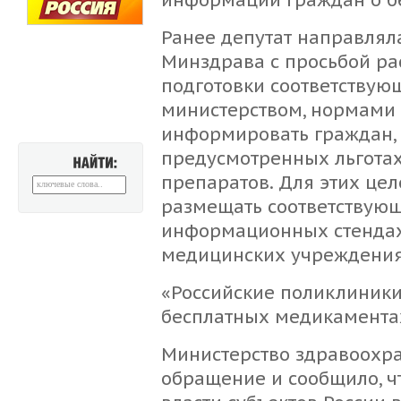
Ранее депутат направлял
Минздрава с просьбой ра
подготовки соответствую
министерством, нормами 
информировать граждан,
предусмотренных льготах
препаратов. Для этих це
НАЙТИ:
размещать соответствую
информационных стендах 
медицинских учреждения
«Российские поликлиники
бесплатных медикаментах
Министерство здравоохр
обращение и сообщило, ч