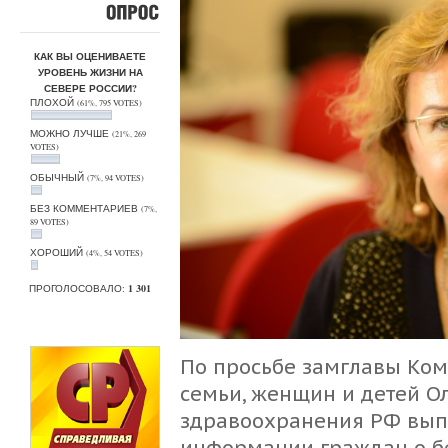
ОПРОС
КАК ВЫ ОЦЕНИВАЕТЕ
УРОВЕНЬ ЖИЗНИ НА
СЕВЕРЕ РОССИИ?
ПЛОХОЙ
(61%, 795 VOTES)
МОЖНО ЛУЧШЕ
(21%, 269
VOTES)
ОБЫЧНЫЙ
(7%, 94 VOTES)
БЕЗ КОММЕНТАРИЕВ
(7%,
89 VOTES)
ХОРОШИЙ
(4%, 54 VOTES)
ПРОГОЛОСОВАЛО:
1 301
По просьбе замглавы Ком
семьи, женщин и детей О
здравоохранения РФ вып
информации граждан о бе