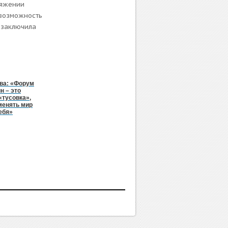
тяжении
 возможность
 заключила
ва: «Форум
н – это
«тусовка»,
менять мир
ебя»