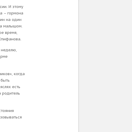
ии. И этому
а – гормона
дин на один
за малышом.
ое время,
 Епифанова.
в неделю,
орме
иков», когда
 быть
яслях есть
а родитель
стояния
изовываться