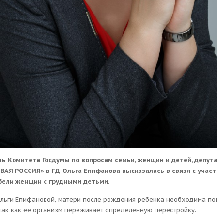
ь Комитета Госдумы по вопросам семьи, женщин и детей, депут
АЯ РОССИЯ» в ГД Ольга Епифанова высказалась в связи с учас
бели женщин с грудными детьми.
льги Епифановой, матери после рождения ребенка необходима по
так как ее организм переживает определенную перестройку.