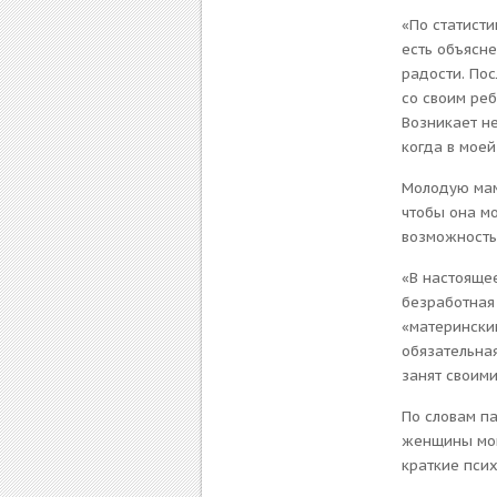
«По статист
есть объясн
радости. Пос
со своим реб
Возникает н
когда в моей
Молодую маму
чтобы она мо
возможность
«В настоящее
безработная
«материнским
обязательная
занят своими
По словам п
женщины мог
краткие пси