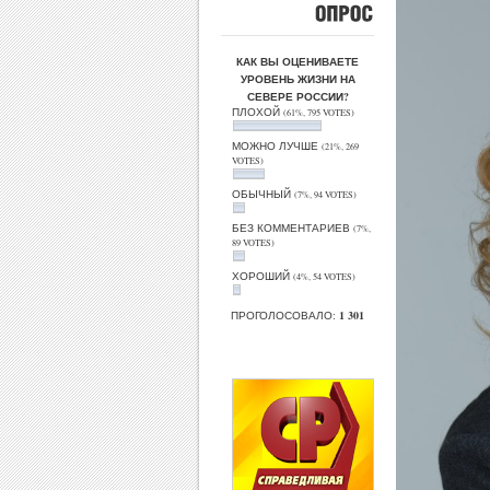
ОПРОС
КАК ВЫ ОЦЕНИВАЕТЕ
УРОВЕНЬ ЖИЗНИ НА
СЕВЕРЕ РОССИИ?
ПЛОХОЙ
(61%, 795 VOTES)
МОЖНО ЛУЧШЕ
(21%, 269
VOTES)
ОБЫЧНЫЙ
(7%, 94 VOTES)
БЕЗ КОММЕНТАРИЕВ
(7%,
89 VOTES)
ХОРОШИЙ
(4%, 54 VOTES)
ПРОГОЛОСОВАЛО:
1 301