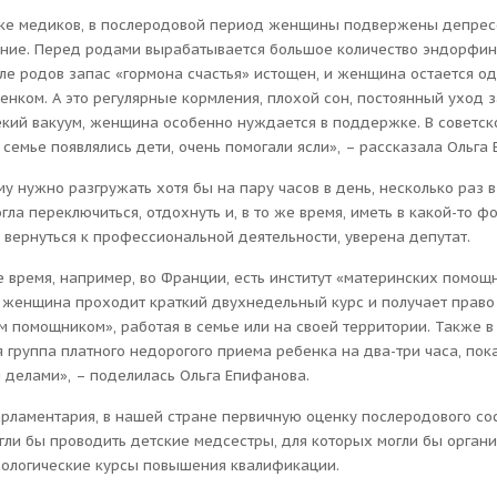
ике медиков, в послеродовой период женщины подвержены депресс
ение. Перед родами вырабатывается большое количество эндорфин
ле родов запас «гормона счастья» истощен, и женщина остается о
енком. А это регулярные кормления, плохой сон, постоянный уход 
екий вакуум, женщина особенно нуждается в поддержке. В советск
 семье появлялись дети, очень помогали ясли», – рассказала Ольга
 нужно разгружать хотя бы на пару часов в день, несколько раз 
гла переключиться, отдохнуть и, в то же время, иметь в какой-то ф
 вернуться к профессиональной деятельности, уверена депутат.
 время, например, во Франции, есть институт «материнских помощн
 женщина проходит краткий двухнедельный курс и получает право
 помощником», работая в семье или на своей территории. Также в 
 группа платного недорогого приема ребенка на два-три часа, пок
 делами», – поделилась Ольга Епифанова.
арламентария, в нашей стране первичную оценку послеродового со
ли бы проводить детские медсестры, для которых могли бы орган
хологические курсы повышения квалификации.