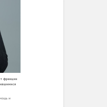
ат фракции
тившимися
мощь и