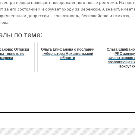
дсестра первая навещает новорожденного после роддома. На про
т за его состоянием и обучает уходу за ребенком. А значит, имеет
предвестники депрессии – тревожность, беспокойство и психоз», –
нова.
алы по теме:
фанова: Отписки
Ольга Епифанова о послании
Ольга Епифано
ва терпеть не
губернатора Архангельской
PRO женщи
мерена
области
качественная 
позволяющая 
вокруг с