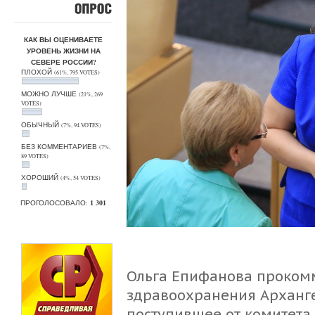
ОПРОС
КАК ВЫ ОЦЕНИВАЕТЕ
УРОВЕНЬ ЖИЗНИ НА
СЕВЕРЕ РОССИИ?
ПЛОХОЙ
(61%, 795 VOTES)
МОЖНО ЛУЧШЕ
(21%, 269
VOTES)
ОБЫЧНЫЙ
(7%, 94 VOTES)
БЕЗ КОММЕНТАРИЕВ
(7%,
89 VOTES)
ХОРОШИЙ
(4%, 54 VOTES)
ПРОГОЛОСОВАЛО:
1 301
Ольга Епифанова проком
здравоохранения Арханге
поступившее от комитета