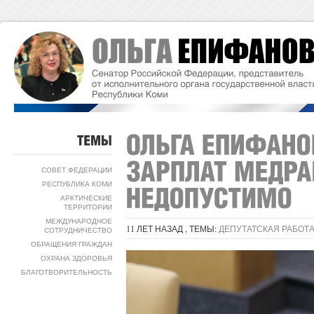
ТЕМЫ
СОВЕТ ФЕДЕРАЦИИ
РЕСПУБЛИКА КОМИ
АРКТИЧЕСКИЕ
ТЕРРИТОРИИ
МЕЖДУНАРОДНОЕ
11 ЛЕТ НАЗАД , ТЕМЫ:
ДЕПУТАТСКАЯ РАБОТ
СОТРУДНИЧЕСТВО
ОБРАЩЕНИЯ ГРАЖДАН
ОХРАНА ЗДОРОВЬЯ
БЛАГОТВОРИТЕЛЬНОСТЬ