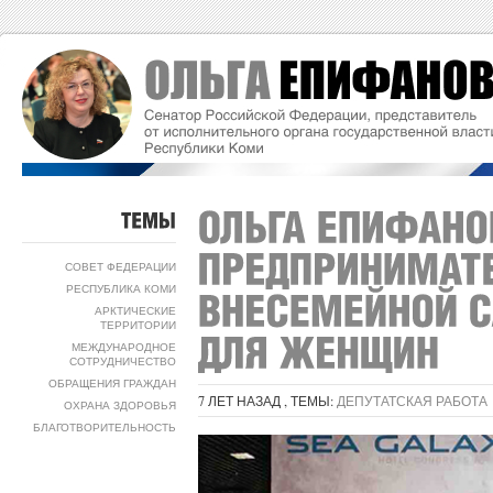
ТЕМЫ
СОВЕТ ФЕДЕРАЦИИ
РЕСПУБЛИКА КОМИ
АРКТИЧЕСКИЕ
ТЕРРИТОРИИ
МЕЖДУНАРОДНОЕ
СОТРУДНИЧЕСТВО
ОБРАЩЕНИЯ ГРАЖДАН
7 ЛЕТ НАЗАД , ТЕМЫ:
ДЕПУТАТСКАЯ РАБОТА
ОХРАНА ЗДОРОВЬЯ
БЛАГОТВОРИТЕЛЬНОСТЬ