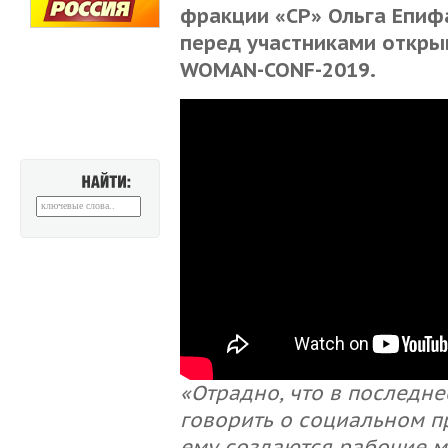
фракции «СР» Ольга Епиф
перед участниками откры
WOMAN-CONF-2019.
НАЙТИ:
«Отрадно, что в последне
говорить о социальном п
ему создаются рабочие ме