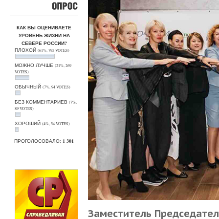
ОПРОС
КАК ВЫ ОЦЕНИВАЕТЕ
УРОВЕНЬ ЖИЗНИ НА
СЕВЕРЕ РОССИИ?
ПЛОХОЙ
(61%, 795 VOTES)
МОЖНО ЛУЧШЕ
(21%, 269
VOTES)
ОБЫЧНЫЙ
(7%, 94 VOTES)
БЕЗ КОММЕНТАРИЕВ
(7%,
89 VOTES)
ХОРОШИЙ
(4%, 54 VOTES)
ПРОГОЛОСОВАЛО:
1 301
Заместитель Председател