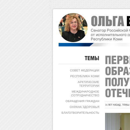
ТЕМЫ
СОВЕТ ФЕДЕРАЦИИ
РЕСПУБЛИКА КОМИ
АРКТИЧЕСКИЕ
ТЕРРИТОРИИ
МЕЖДУНАРОДНОЕ
СОТРУДНИЧЕСТВО
ОБРАЩЕНИЯ ГРАЖДАН
14 ЛЕТ НАЗАД , ТЕМЫ
ОХРАНА ЗДОРОВЬЯ
БЛАГОТВОРИТЕЛЬНОСТЬ