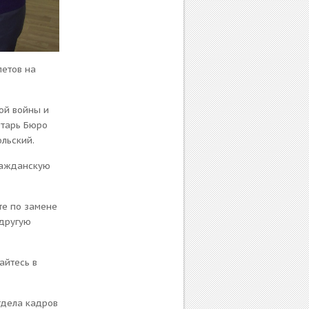
летов на
ой войны и
етарь Бюро
льский.
гражданскую
те по замене
 другую
айтесь в
отдела кадров