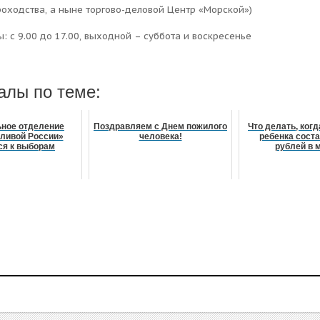
роходства, а ныне торгово-деловой Центр «Морской»)
: с 9.00 до 17.00, выходной – суббота и воскресенье
алы по теме:
ьное отделение
Поздравляем с Днем пожилого
Что делать, когд
ливой России»
человека!
ребенка соста
ся к выборам
рублей в 