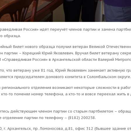
раведливая Россия» идёт переучёт членов партии и замена партби
о образца.
ийный билет нового образца получил ветеран Великой Отечественн
ен партии – Корецкий Юрий Яковлевич. Вручал билет ветерану секр
П «Справедливая Россия» в Архангельской области Валерий Митропо
то, что ветерану уже 81 год, Юрий Яковлевич занимает активную 
вляется председателем домового комитета в Соломбальском округе.
в регионального отделения возникают некоторые сложности в рабо
 кто-то поменял номер телефона, а кто-то и вовсе переехал жить в
яетесь действующим членом партии со старым партбилетом – обращ
 отделение партии по телефону – (8182) 200258.
, г. Архангельск, пр. Ломоносова, д.81, офис 312 (бывшее здание 