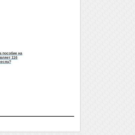
а пособие на
вляет 116
месяц?