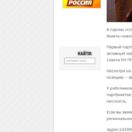
В партии «Сп
билеты новог
Первый парт
активный чл
НАЙТИ:
Совета РО П
Несмотря на 
позицию – я
У работнико
партбилетов:
местность.
Если вы явл
региональное
Адрес:163000