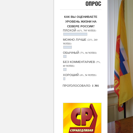
ОПРОС
КАК ВЫ ОЦЕНИВАЕТЕ
УРОВЕНЬ ЖИЗНИ НА
СЕВЕРЕ РОССИИ?
ПЛОХОЙ
(61%, 795 VOTES)
МОЖНО ЛУЧШЕ
(21%, 269
VOTES)
ОБЫЧНЫЙ
(7%, 94 VOTES)
БЕЗ КОММЕНТАРИЕВ
(7%,
89 VOTES)
ХОРОШИЙ
(4%, 54 VOTES)
ПРОГОЛОСОВАЛО:
1 301