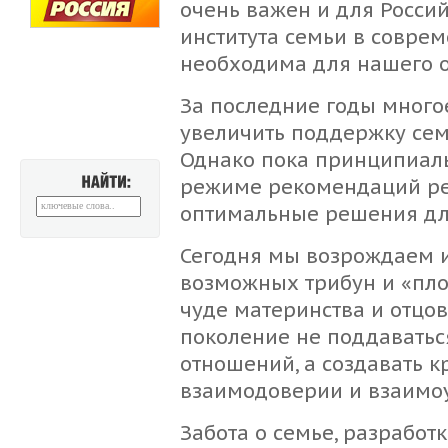
очень важен и для Росси
института семьи в совре
необходима для нашего о
За последние годы многое
увеличить поддержку сем
Однако пока принципиал
режиме рекомендаций ре
НАЙТИ:
оптимальные решения для
Сегодня мы возрождаем ин
возможных трибун и «пло
чуде материнства и отцо
поколение не поддаватьс
отношений, а создавать к
взаимодоверии и взаимо
Забота о семье, разработ