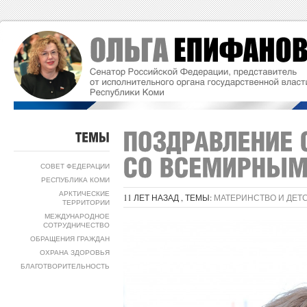
ТЕМЫ
СОВЕТ ФЕДЕРАЦИИ
РЕСПУБЛИКА КОМИ
АРКТИЧЕСКИЕ
11 ЛЕТ НАЗАД , ТЕМЫ:
МАТЕРИНСТВО И ДЕТ
ТЕРРИТОРИИ
МЕЖДУНАРОДНОЕ
СОТРУДНИЧЕСТВО
ОБРАЩЕНИЯ ГРАЖДАН
ОХРАНА ЗДОРОВЬЯ
БЛАГОТВОРИТЕЛЬНОСТЬ