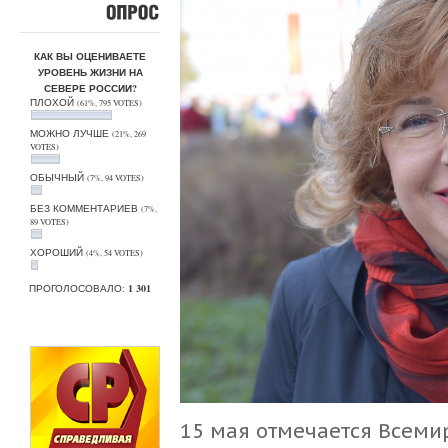
ОПРОС
КАК ВЫ ОЦЕНИВАЕТЕ
УРОВЕНЬ ЖИЗНИ НА
СЕВЕРЕ РОССИИ?
ПЛОХОЙ
(61%, 795 VOTES)
МОЖНО ЛУЧШЕ
(21%, 269
VOTES)
ОБЫЧНЫЙ
(7%, 94 VOTES)
БЕЗ КОММЕНТАРИЕВ
(7%,
89 VOTES)
ХОРОШИЙ
(4%, 54 VOTES)
ПРОГОЛОСОВАЛО:
1 301
15 мая отмечается Всеми