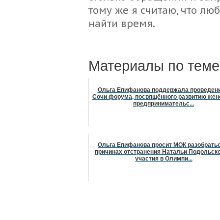
тому же я считаю, что лю
найти время.
Материалы по теме
Ольга Епифанова поддержала проведени
Сочи форума, посвящённого развитию жен
предпринимательс...
Ольга Епифанова просит МОК разобратьс
причинах отстранения Натальи Подольско
участия в Олимпи...