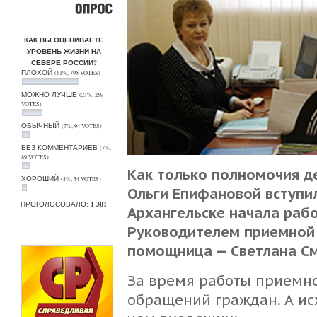
ОПРОС
КАК ВЫ ОЦЕНИВАЕТЕ
УРОВЕНЬ ЖИЗНИ НА
СЕВЕРЕ РОССИИ?
ПЛОХОЙ
(61%, 795 VOTES)
МОЖНО ЛУЧШЕ
(21%, 269
VOTES)
ОБЫЧНЫЙ
(7%, 94 VOTES)
БЕЗ КОММЕНТАРИЕВ
(7%,
89 VOTES)
Как только полномочия д
ХОРОШИЙ
(4%, 54 VOTES)
Ольги Епифановой вступил
ПРОГОЛОСОВАЛО:
1 301
Архангельске начала раб
Руководителем приемной 
помощница — Светлана С
За время работы приемно
обращений граждан. А ис