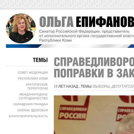
ТЕМЫ
СОВЕТ ФЕДЕРАЦИИ
РЕСПУБЛИКА КОМИ
АРКТИЧЕСКИЕ
13 ЛЕТ НАЗАД , ТЕМЫ:
ВЫБОРЫ
,
ДЕПУТАТСК
ТЕРРИТОРИИ
МЕЖДУНАРОДНОЕ
СОТРУДНИЧЕСТВО
ОБРАЩЕНИЯ ГРАЖДАН
ОХРАНА ЗДОРОВЬЯ
БЛАГОТВОРИТЕЛЬНОСТЬ