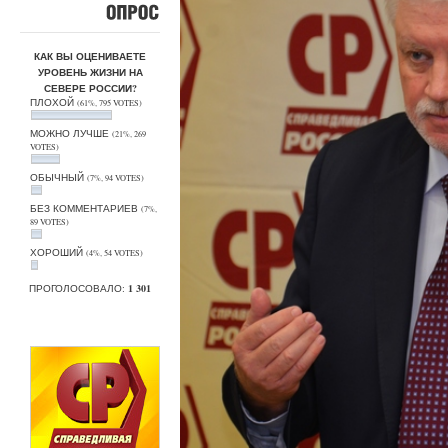
ОПРОС
КАК ВЫ ОЦЕНИВАЕТЕ
УРОВЕНЬ ЖИЗНИ НА
СЕВЕРЕ РОССИИ?
ПЛОХОЙ
(61%, 795 VOTES)
МОЖНО ЛУЧШЕ
(21%, 269
VOTES)
ОБЫЧНЫЙ
(7%, 94 VOTES)
БЕЗ КОММЕНТАРИЕВ
(7%,
89 VOTES)
ХОРОШИЙ
(4%, 54 VOTES)
ПРОГОЛОСОВАЛО:
1 301