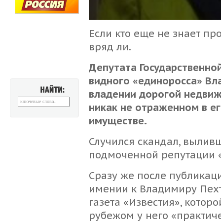
Если кто еще не знает п
вряд ли.
Депутата Государственно
видного «единоросса» Вл
владении дорогой недвиж
НАЙТИ:
никак не отраженном в е
имуществе.
Случился скандал, вылив
подмоченной репутации «
Сразу же после публикац
имении к Владимиру Пехт
газета «Известия», котор
рубежом у него «практиче