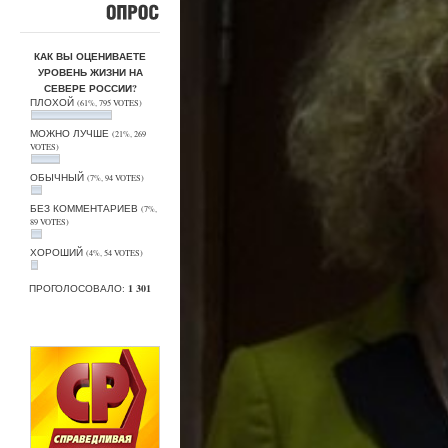
ОПРОС
КАК ВЫ ОЦЕНИВАЕТЕ
УРОВЕНЬ ЖИЗНИ НА
СЕВЕРЕ РОССИИ?
ПЛОХОЙ
(61%, 795 VOTES)
МОЖНО ЛУЧШЕ
(21%, 269
VOTES)
ОБЫЧНЫЙ
(7%, 94 VOTES)
БЕЗ КОММЕНТАРИЕВ
(7%,
89 VOTES)
ХОРОШИЙ
(4%, 54 VOTES)
ПРОГОЛОСОВАЛО:
1 301