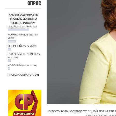
ОПРОС
КАК ВЫ ОЦЕНИВАЕТЕ
УРОВЕНЬ ЖИЗНИ НА
СЕВЕРЕ РОССИИ?
ПЛОХОЙ
(61%, 795 VOTES)
МОЖНО ЛУЧШЕ
(21%, 269
VOTES)
ОБЫЧНЫЙ
(7%, 94 VOTES)
БЕЗ КОММЕНТАРИЕВ
(7%,
89 VOTES)
ХОРОШИЙ
(4%, 54 VOTES)
ПРОГОЛОСОВАЛО:
1 301
Заместитель Государственной думы РФ 