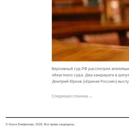
Верховный суд РФ рассмотрел апелляц
областного суда. Два кандидата в депу
Дмитрий Юрков («Единая Россия») выст
кандидата Ольги Епифановой (СПРАВЕДЛИ
Архангельский областной суд иск не уд
Следующая страница →
Однако сегодня стало известно, что су
требований Михаилу Силантьеву и Дмит
© Ольга Епифанова, 2026. Все права защищены.