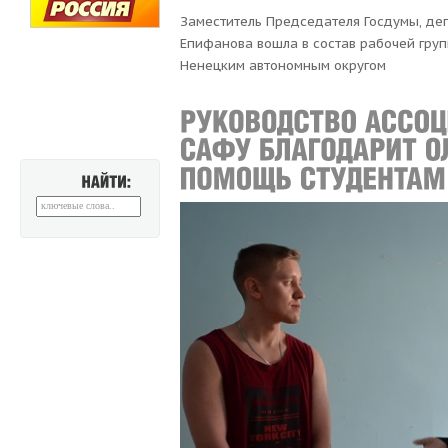
Заместитель Председателя Госдумы, де
Епифановa вошла в состав рабочей гру
Ненецким автономным округом
НАЙТИ: