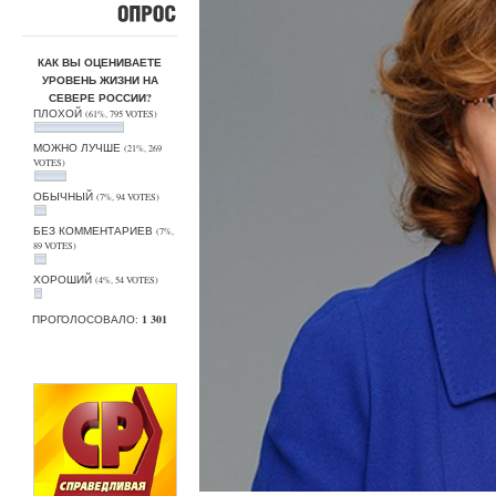
ОПРОС
КАК ВЫ ОЦЕНИВАЕТЕ
УРОВЕНЬ ЖИЗНИ НА
СЕВЕРЕ РОССИИ?
ПЛОХОЙ
(61%, 795 VOTES)
МОЖНО ЛУЧШЕ
(21%, 269
VOTES)
ОБЫЧНЫЙ
(7%, 94 VOTES)
БЕЗ КОММЕНТАРИЕВ
(7%,
89 VOTES)
ХОРОШИЙ
(4%, 54 VOTES)
ПРОГОЛОСОВАЛО:
1 301