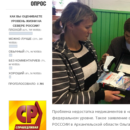
ОПРОС
КАК ВЫ ОЦЕНИВАЕТЕ
УРОВЕНЬ ЖИЗНИ НА
СЕВЕРЕ РОССИИ?
ПЛОХОЙ
(61%, 795 VOTES)
МОЖНО ЛУЧШЕ
(21%, 269
VOTES)
ОБЫЧНЫЙ
(7%, 94 VOTES)
БЕЗ КОММЕНТАРИЕВ
(7%,
89 VOTES)
ХОРОШИЙ
(4%, 54 VOTES)
ПРОГОЛОСОВАЛО:
1 301
Проблема недостатка медикаментов в «
федеральном уровне. Такое заявление 
РОСССИИ в Архангельской области Ольга