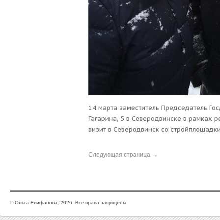
14 марта заместитель Председатель Го
Гагарина, 5 в Северодвинске в рамках 
визит в Северодвинск со стройплощадки
соседних со стройкой домов, которые 
строительстве нового многоэтажного до
Следующая страница →
уже причинен вред. На встречу также п
главу города, Стройнадзор, городских де
© Ольга Епифанова, 2026. Все права защищены.