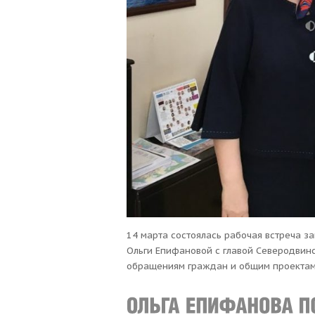
14 марта состоялась рабочая встреча 
Ольги Епифановой с главой Северодвинс
обращениям граждан и общим проектам.
позитивно и с пониманием. «Инициатив
отметила вице-спикер Госдумы. Первая 
была рамочной, на ней были только об